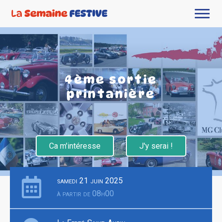
4ème sortie
printanière
Ca m'intéresse
J'y serai !
samedi 21 juin 2025
à partir de 08h00