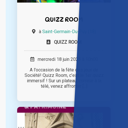
QUIZZ ROOM
à
Saint-Germain-Du-Puy (18)
QUIZZ ROOM
mercredi 18 juin 2025 à 10h00
A l'occasion de la fête des jeux de
Société! Quizz Room, c’est le 1er quizz
immersif ! Sur un plateau, comme à la
télé, venez affronter [...]