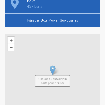
Patay
45 • Loiret
Fête des Bals Pop et Guinguettes
+
−
Cliquez ou survolez la
carte pour l'utiliser