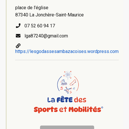
place de l’église
87340 La Jonchère-Saint-Maurice
07 52 60 94 17
lga87240@gmail.com
https://lesgodassesambazacoises.wordpress.com