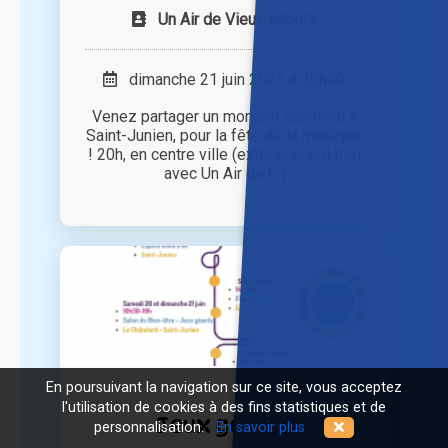
Un Air de Vieux sabots
dimanche 21 juin 2026 à 20h00
Venez partager un moment convivial à
Saint-Junien, pour la fête de la musique
! 20h, en centre ville (extérieur) Bal trad
avec Un Air de [...]
En poursuivant la navigation sur ce site, vous acceptez
l'utilisation de cookies à des fins statistiques et de
Jeux géants
personnalisation.
En savoir plus