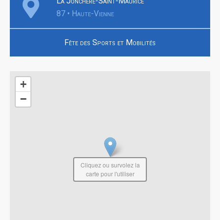
La Jonchère-Saint-Maurice
87 • Haute-Vienne
Fête des Sports et Mobilités
+
−
Cliquez ou survolez la
carte pour l'utiliser