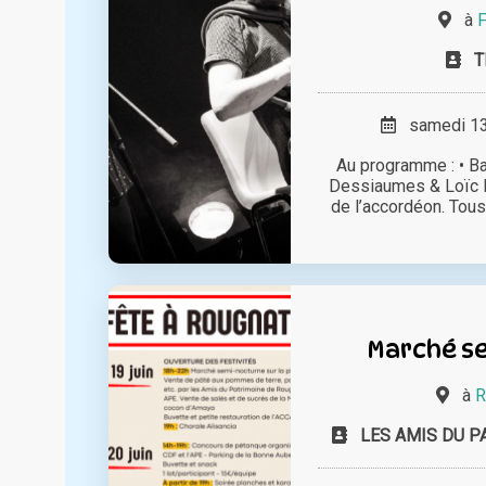
à
F
T
samedi 13 
Au programme : • B
Dessiaumes & Loïc Et
de l’accordéon. Tous d
Marché s
à
R
LES AMIS DU P