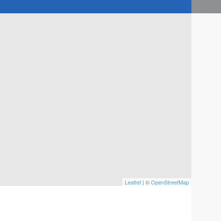
Leaflet
| ©
OpenStreetMap