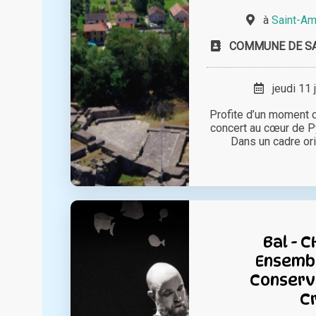
à
Saint-Am
COMMUNE DE S
jeudi 11 
Profite d’un moment c
concert au cœur de P
Dans un cadre orig
Bal - 
Ensembl
Conserva
C