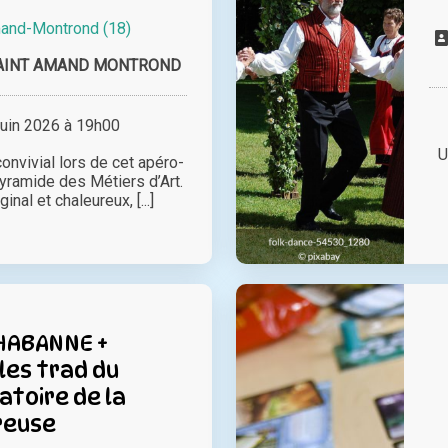
and-Montrond (18)
AINT AMAND MONTROND
juin 2026 à 19h00
U
onvivial lors de cet apéro-
yramide des Métiers d’Art.
inal et chaleureux, [...]
CHABANNE +
es trad du
toire de la
reuse