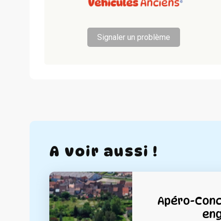
Signaler un problème
A voir aussi !
Apéro-Conc
en