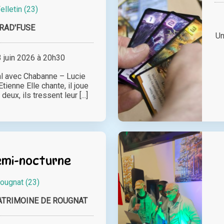
elletin (23)
RAD'FUSE
Un
juin 2026 à 20h30
al avec Chabanne – Lucie
ienne Elle chante, il joue
eux, ils tressent leur [...]
emi-nocturne
ougnat (23)
ATRIMOINE DE ROUGNAT