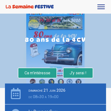
80 ans de la 4CV
Ca m'intéresse
J'y serai !
dimanche 21 juin 2026
de 08h30 à 19h00