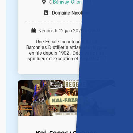
à
Bénivay-Ollon (26)
Domaine Nicoleau
vendredi 12 juin 2026 à 09h30
Une Escale Incontournable en
Baronnies Distillerie artisanale de père
en fils depuis 1902 : Découvrez nos
spiritueux d’exception et dégustez [...]