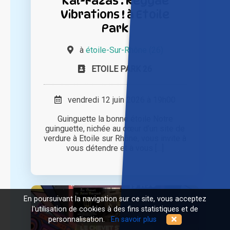
Kal-Fazas : Reggae
Vibrations ! à Etoile
Park
à
étoile-Sur-Rhône (26)
ETOILE PARK 26
vendredi 12 juin 2026 à 19h00
Guinguette la bonne étoile Notre
guinguette, nichée au cœur d’un site de
verdure à Etoile sur Rhône, vous invite à
vous détendre et à vous [...]
En poursuivant la navigation sur ce site, vous acceptez
l'utilisation de cookies à des fins statistiques et de
personnalisation.
En savoir plus