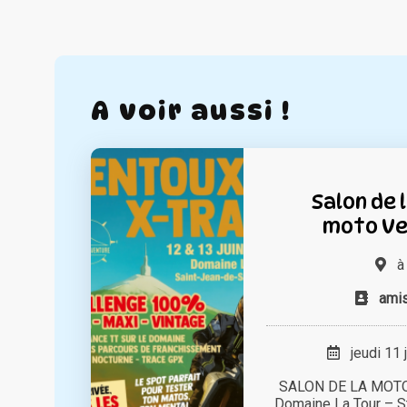
A voir aussi !
Salon de 
moto Ve
amis
jeudi 11 
SALON DE LA MOTO
Domaine La Tour – S