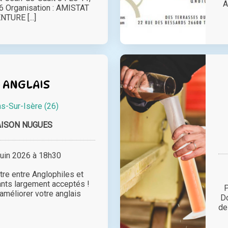
A
26 Organisation : AMISTAT
TURE [...]
 ANGLAIS
-Sur-Isère (26)
AISON NUGUES
juin 2026 à 18h30
re entre Anglophiles et
nts largement acceptés !
P
améliorer votre anglais
Do
de