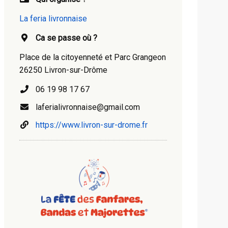
La feria livronnaise
Ca se passe où ?
Place de la citoyenneté et Parc Grangeon
26250 Livron-sur-Drôme
06 19 98 17 67
laferialivronnaise@gmail.com
https://www.livron-sur-drome.fr