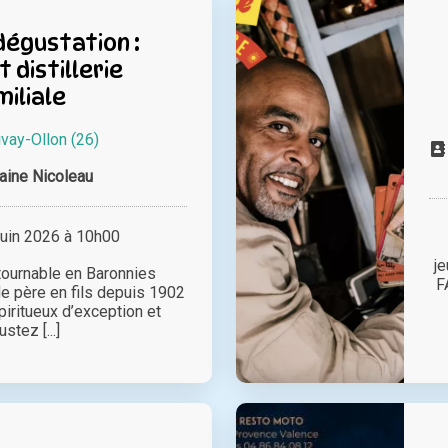
 dégustation :
t distillerie
iliale
vay-Ollon (26)
ine Nicoleau
juin 2026 à 10h00
j
tournable en Baronnies
F
 de père en fils depuis 1902
iritueux d’exception et
stez [...]