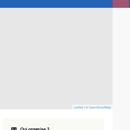
Leaflet
| ©
OpenStreetMap
Qui organise ?