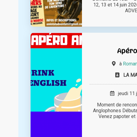
12, 13 et 14 juin 20
ADVEN
Apéro
à
Romans
LA M
jeudi 11 
Moment de rencont
Anglophones Débuta
Venez papoter et 