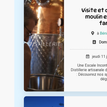
Visite et
moulin e
fam
à
Béni
Doma
jeudi 11 
Une Escale Incon
Distillerie artisanale
: Découvrez nos sp
dégu