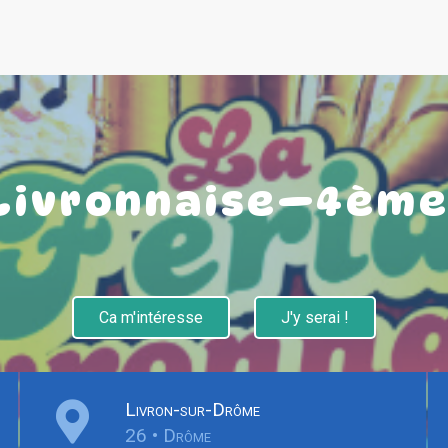
 Livronnaise—4ème 
Ca m'intéresse
J'y serai !
Livron-sur-Drôme
26 • Drôme