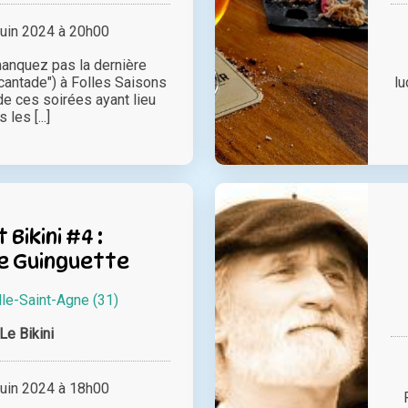
juin 2024 à 20h00
anquez pas la dernière
cantade") à Folles Saisons
lu
de ces soirées ayant lieu
 les [...]
 Bikini #4 :
e Guinguette
le-Saint-Agne (31)
Le Bikini
juin 2024 à 18h00