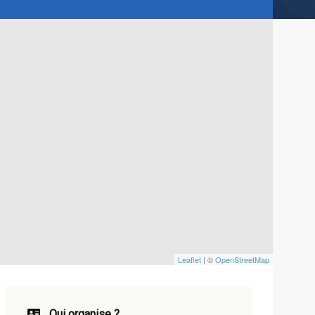
Leaflet
| ©
OpenStreetMap
Qui organise ?