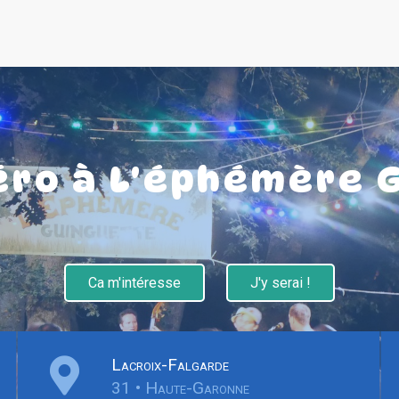
péro à L'éphémère 
Ca m'intéresse
J'y serai !
Lacroix-Falgarde
31 • Haute-Garonne