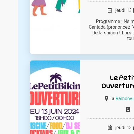
jeudi 13 
Programme : Ne m
Cantada (prononcez "
de la saison ! Lors 
tous
Le Petit
Ouvertur
à
Ramonvil
jeudi 13 