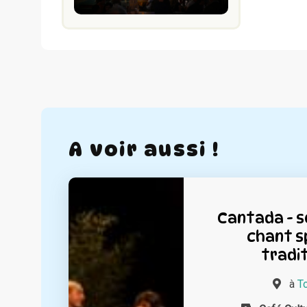
A voir aussi !
Cantada - s
chant s
tradit
à
T