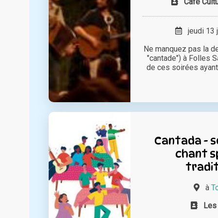
Café Cult
jeudi 13 
Ne manquez pas la de
"cantade") à Folles S
de ces soirées ayant 
Cantada - s
chant s
tradit
à
T
Les 