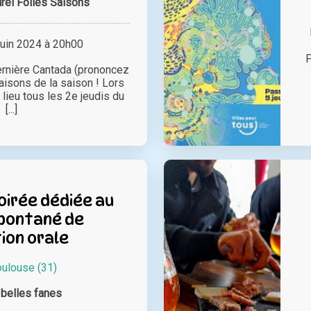
urel Folles Saisons
juin 2024 à 20h00
P
rnière Cantada (prononcez
aisons de la saison ! Lors
lieu tous les 2e jeudis du
[...]
oirée dédiée au
pontané de
ion orale
oulouse (31)
belles fanes