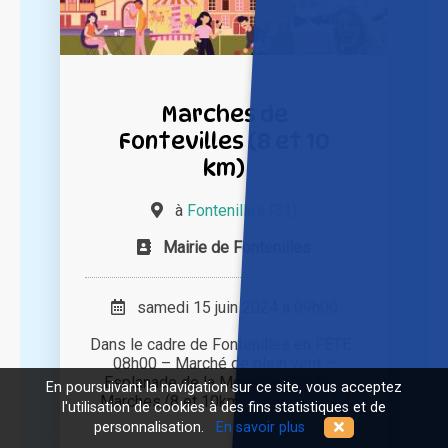
Marches de
Fontevilles (8 et 10
km)
à
Fontenilles (31)
Mairie de Fontenilles
samedi 15 juin 2024 à 09h00
Dans le cadre de Fontenilles en FÊTE :
08h00 – Marché de plein vent –
Esplanade de la Mémoire 08h45 –
En poursuivant la navigation sur ce site, vous acceptez
Marches (8 et 10km) organisées [...]
l'utilisation de cookies à des fins statistiques et de
personnalisation.
En savoir plus