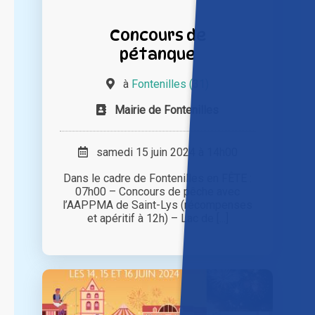
Concours de
pétanque
à
Fontenilles (31)
Mairie de Fontenilles
samedi 15 juin 2024 à 14h00
Dans le cadre de Fontenilles en FÊTE :
07h00 – Concours de pêche avec
l’AAPPMA de Saint-Lys (récompenses
et apéritif à 12h) – Lac de [...]