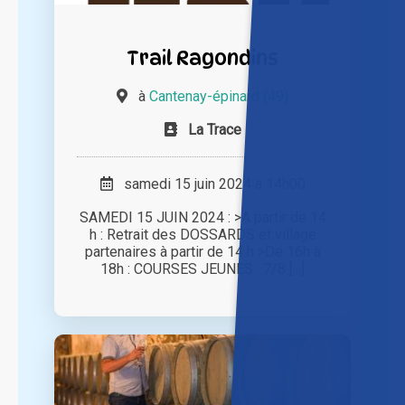
Trail Ragondins
à
Cantenay-épinard (49)
La Trace
samedi 15 juin 2024 à 14h00
SAMEDI 15 JUIN 2024 : >A partir de 14
h : Retrait des DOSSARDS et village
partenaires à partir de 14 h >De 16h à
18h : COURSES JEUNES : 7/8 [...]