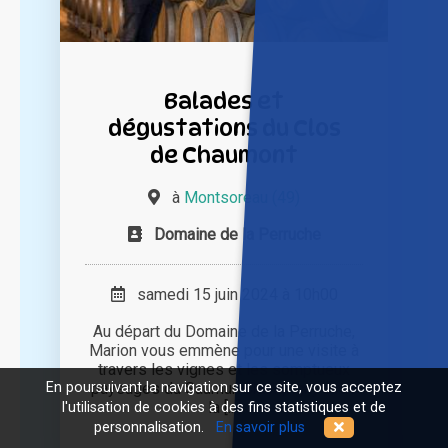
Balades et
dégustations du Clos
de Chaumont
à
Montsoreau (49)
Domaine de la Perruche
samedi 15 juin 2024 à 10h00
Au départ du Domaine de la Perruche,
Marion vous emmène pour une visite à
travers les vignes et les somptueux
En poursuivant la navigation sur ce site, vous acceptez
paysages du Saumur-Champigny avec
la [...]
l'utilisation de cookies à des fins statistiques et de
personnalisation.
En savoir plus