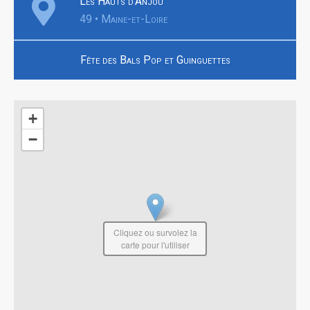
Les Hauts d'Anjou
49 • Maine-et-Loire
Fête des Bals Pop et Guinguettes
+
−
Cliquez ou survolez la
carte pour l'utiliser