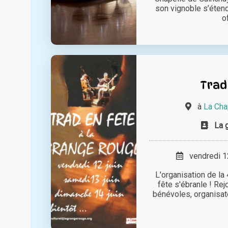
son vignoble s’étend
of
Trad
à
La Cha
La 
vendredi 12
L'organisation de la
fête s'ébranle ! Rej
bénévoles, organisate