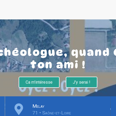
rchéologue, quand
ton ami !
Ca m'intéresse
J'y serai !
Melay
71 • Saône-et-Loire