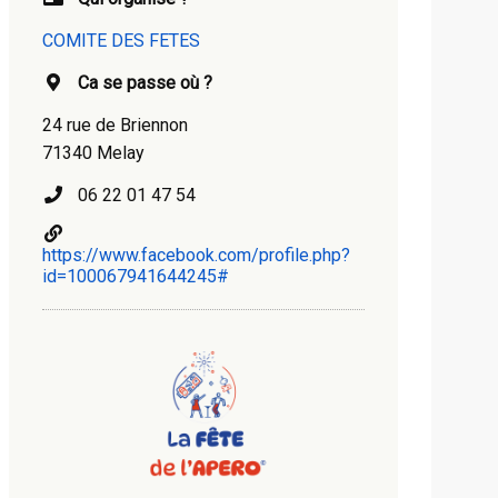
COMITE DES FETES
Ca se passe où ?
24 rue de Briennon
71340 Melay
06 22 01 47 54
https://www.facebook.com/profile.php?
id=100067941644245#