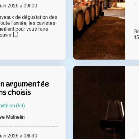
juin 2026 à 09h00
aveaux de dégustation des
oute l’année, les cavistes-
eillent pour vous faire
Be
uvrir [...]
45
on argumentée
ns choisis
hâtillon (69)
ve Mathelin
juin 2026 à 08h30