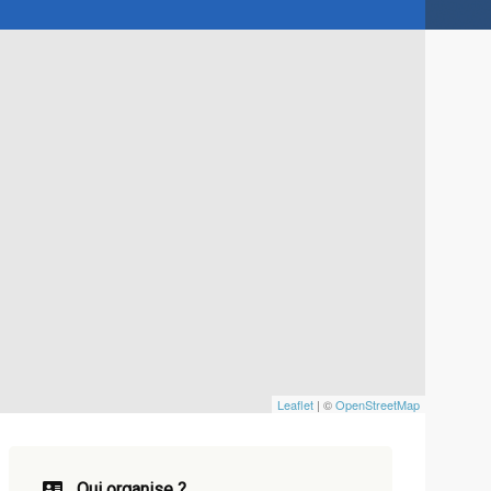
Leaflet
| ©
OpenStreetMap
Qui organise ?