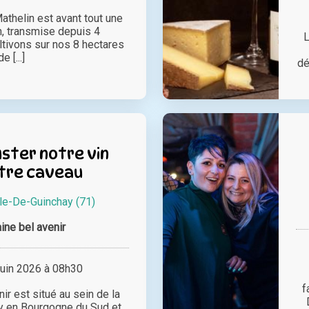
athelin est avant tout une
, transmise depuis 4
L
ltivons sur nos 8 hectares
de [...]
dé
ster notre vin
tre caveau
le-De-Guinchay (71)
ne bel avenir
juin 2026 à 08h30
f
r est situé au sein de la
y en Bourgogne du Sud et