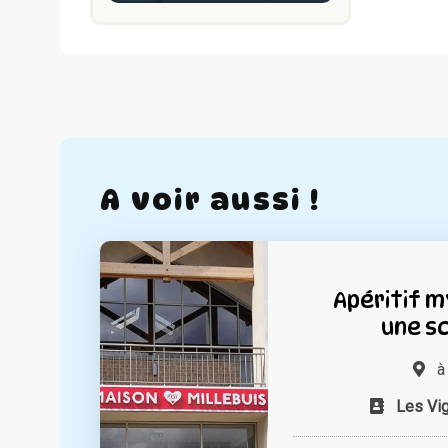
A voir aussi !
Apéritif m
une s
Les Vi