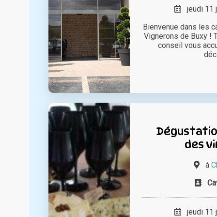
jeudi 11 
Bienvenue dans les c
Vignerons de Buxy ! T
conseil vous accu
déco
Dégustati
des vi
à
C
Ca
jeudi 11 