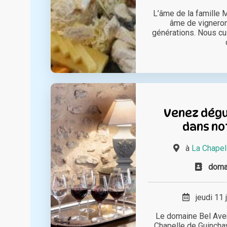
L’âme de la famille M
âme de vigneron
générations. Nous cu
Venez dégu
dans no
à
La Chapel
domai
jeudi 11 
Le domaine Bel Aveni
Chapelle de Guincha