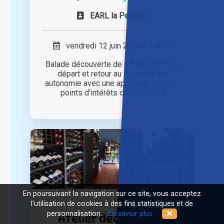
EARL la Perrière
vendredi 12 juin 2026 à 10h00
Balade découverte de 6,5 kms, boucle
départ et retour au Domaine, en
autonomie avec une appli mobile et 10
points d'intérêts conçus et [...]
En poursuivant la navigation sur ce site, vous acceptez
l'utilisation de cookies à des fins statistiques et de
personnalisation.
En savoir plus
Atelier découverte