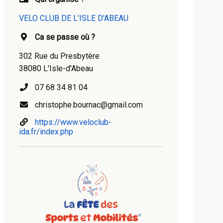
VELO CLUB DE L'ISLE D'ABEAU
Ca se passe où ?
302 Rue du Presbytère
38080 L'Isle-d'Abeau
07 68 34 81 04
christophe.bournac@gmail.com
https://www.veloclub-
ida.fr/index.php