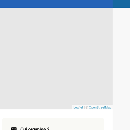
Leaflet
| ©
OpenStreetMap
Qui organise ?