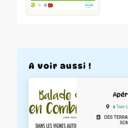
A voir aussi !
Apér
à
Tain-
DES TERRA
SO