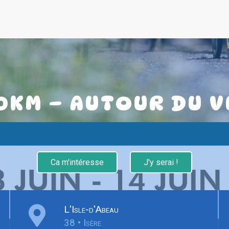
0KM – AUTOUR DU 
Ca m'intéresse
J'y serai !
L'Isle-d'Abeau
38 • Isère