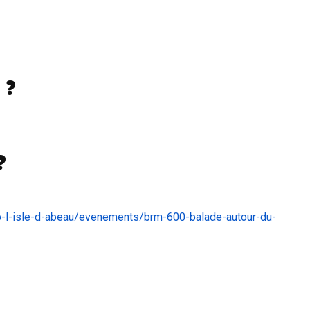
 ?
?
b-l-isle-d-abeau/evenements/brm-600-balade-autour-du-