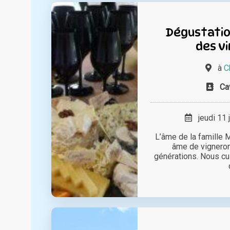
Dégustati
des vi
à
C
Ca
jeudi 11 
L’âme de la famille M
âme de vigneron
générations. Nous cu