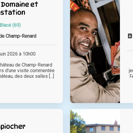
u Domaine et
station
Blacé (69)
 de Champ-Renard
juin 2026 à 10h00
 Château de Champ-Renard
rs d'une visite commentée
j
âteau, des deux salles [...]
F
piocher