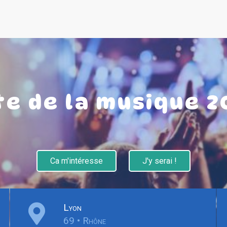
te de la musique 2
Ca m'intéresse
J'y serai !
Lyon
69 • Rhône