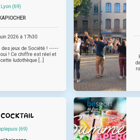
à
Lyon (69)
KAPIOCHER
juin 2026 à 17h30
 des jeux de Société ! -----
oui ! Ce chiffre est réel et
ette ludothèque [...]
da
r
 COCKTAIL
plepuis (69)