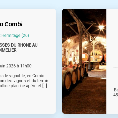
o Combi
L'Hermitage (26)
SSES DU RHONE AU
MMELIER
juin 2026 à 11h00
ns le vignoble, en Combi
on des vignes et du terroir.
olline planche apéro et [...]
Be
45