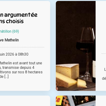
on argumentée
ns choisis
hâtillon (69)
ve Mathelin
juin 2026 à 08h30
athelin est avant tout une
, transmise depuis 4
L
ltivons sur nos 8 hectares
de [...]
dé