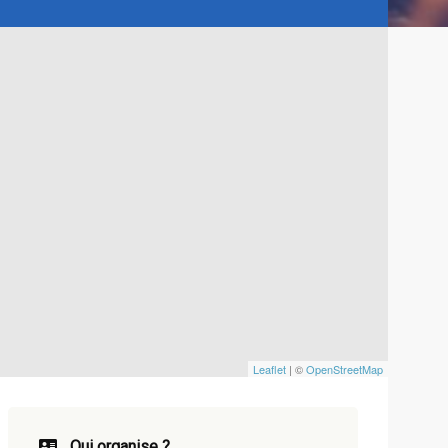
Leaflet
| ©
OpenStreetMap
Qui organise ?