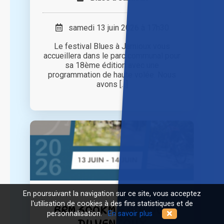
samedi 13 juin 2026 à 17h30
Le festival Blues à Jarnioux vous
accueillera dans le parc communal pour
sa 18ème édition avec une
programmation de haute volée. Nous
avons [...]
En poursuivant la navigation sur ce site, vous acceptez
l'utilisation de cookies à des fins statistiques et de
BRM 600KM – AUTOUR
personnalisation.
En savoir plus
DU VENTOUX