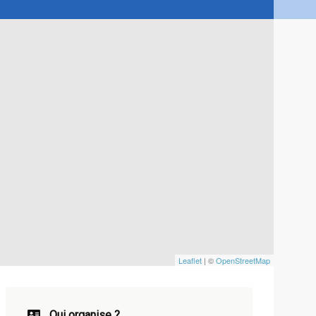
Leaflet
| ©
OpenStreetMap
Qui organise ?