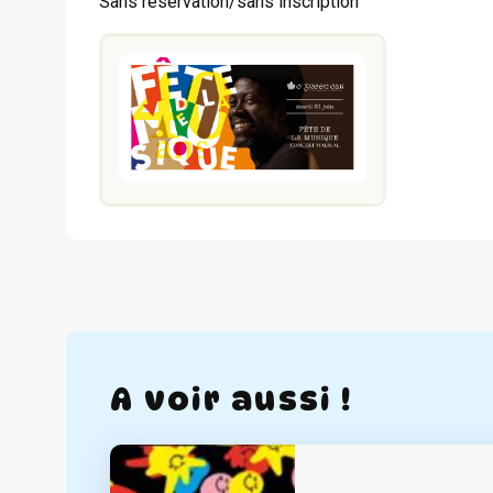
Sans réservation/sans inscription
A voir aussi !