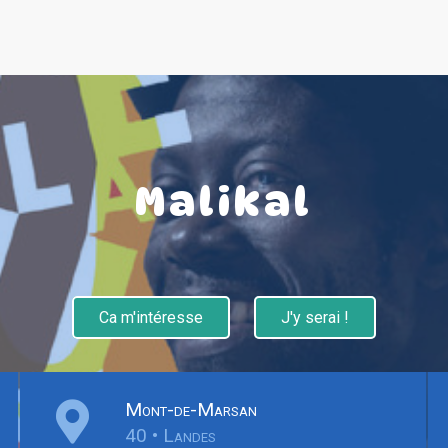
Malikal
Ca m'intéresse
J'y serai !
Mont-de-Marsan
40 • Landes