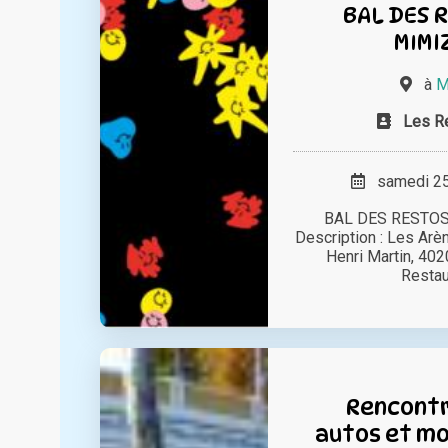
BAL DES R
MIMI
à
M
Les R
samedi 25 
BAL DES RESTOS 
Description : Les Ar
Henri Martin, 40
Restaur
Rencontr
autos et mo