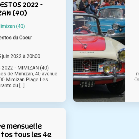
ESTOS 2022 -
ZAN (40)
imizan (40)
estos du Coeur
juin 2022 à 20h00
2022 - MIMIZAN (40)
ènes de Mimizan, 40 avenue
m
200 Mimizan Plage Les
Or
ants du [...]
e mensuelle
tos tous les 4e