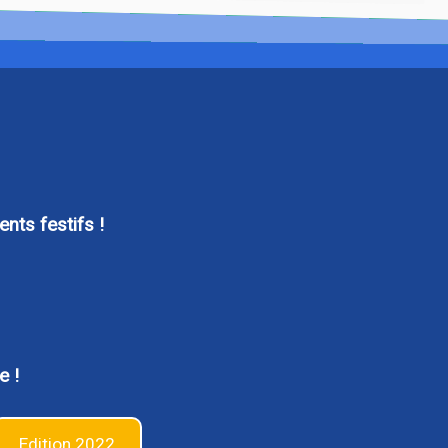
nts festifs !
e !
Edition 2022