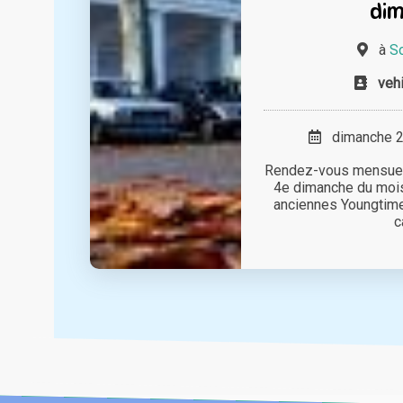
di
à
So
veh
dimanche 26
Rendez-vous mensuel
4e dimanche du mois
anciennes Youngtimer
c