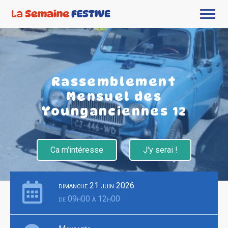
Rassemblement
Mensuel des
Younganciennes 12
Ca m'intéresse
J'y serai !
dimanche 21 juin 2026
de 09h00 à 12h00