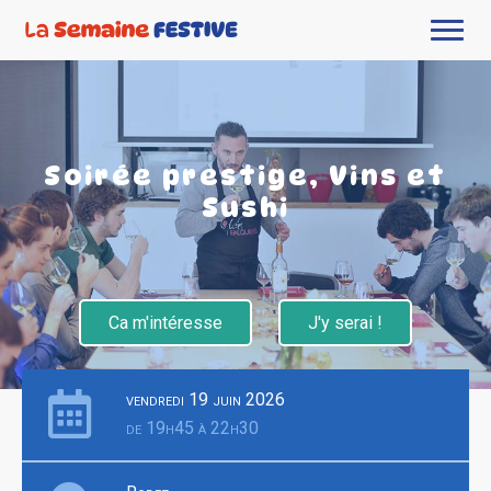
Soirée prestige, Vins et
Sushi
Ca m'intéresse
J'y serai !
vendredi 19 juin 2026
de 19h45 à 22h30