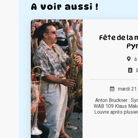
A voir aussi !
Fête de la 
Py
à
mardi 21 
Anton Bruckner : Sy
WAB 109 Klaus Mäkel
Louvre après plusieu