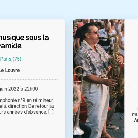
musique sous la
ramide
Paris (75)
Le Louvre
juin 2022 à 22h00
mphonie n°9 en ré mineur
ä, direction De retour au
rs années d’absence, [...]
mu
A