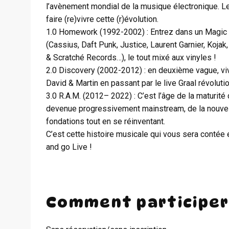
l’avènement mondial de la musique électronique. Le
faire (re)vivre cette (r)évolution.
1.0 Homework (1992-2002) : Entrez dans un Magic Ga
(Cassius, Daft Punk, Justice, Laurent Garnier, Koja
& Scratché Records…), le tout mixé aux vinyles !
2.0 Discovery (2002-2012) : en deuxième vague, vive
David & Martin en passant par le live Graal révoluti
3.0 R.A.M. (2012– 2022) : C’est l’âge de la maturité
devenue progressivement mainstream, de la nouvell
fondations tout en se réinventant.
C’est cette histoire musicale qui vous sera contée 
and go Live !
Comment participer