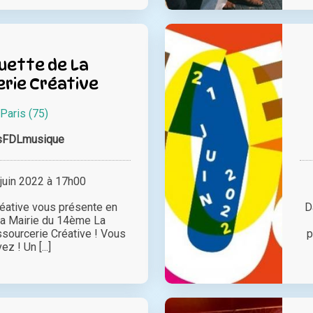
uette de La
rie Créative
Paris (75)
sFDLmusique
juin 2022 à 17h00
éative vous présente en
D
 la Mairie du 14ème La
sourcerie Créative ! Vous
p
ez ! Un [...]