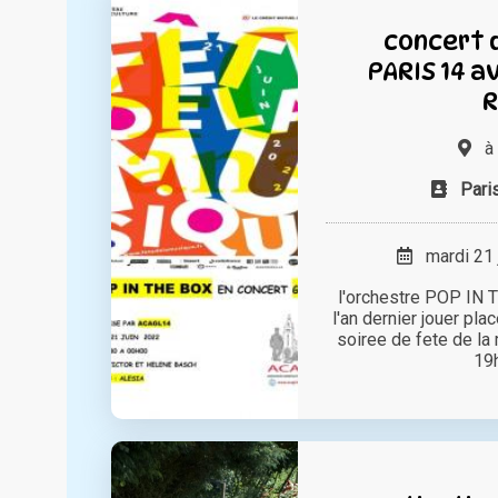
concert 
PARIS 14 a
à
Pari
mardi 21 
l'orchestre POP IN
l'an dernier jouer pl
soiree de fete de la
19h