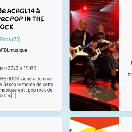
de ACAGL14 à
vec POP IN THE
ROCK
Paris (75)
sFDLmusique
juin 2022 à 19h30
m
 THE ROCK viendra comme
ace Basch le thème de cette
 musique est : pop rock de
30 à [...]