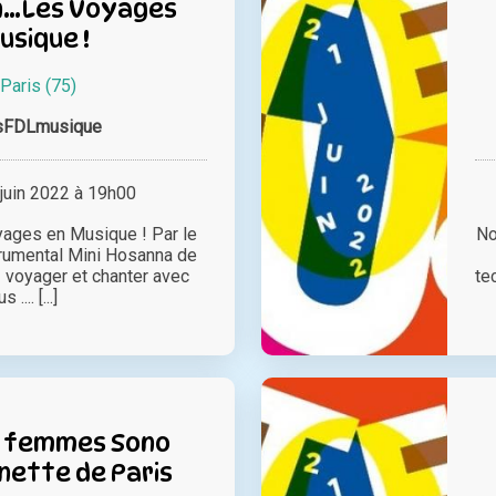
n…Les Voyages
usique !
Paris (75)
sFDLmusique
juin 2022 à 19h00
ages en Musique ! Par le
No
trumental Mini Hosanna de
voyager et chanter avec
te
 .... [...]
e femmes Sono
nette de Paris