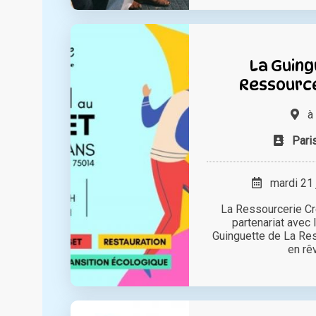
La Guing
Ressource
à
Pari
mardi 21 
La Ressourcerie Cr
partenariat avec
Guinguette de La Res
en rêv