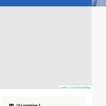
Leaflet
| ©
OpenStreetMap
Qui organise ?