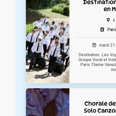
Destinatio
en M
à
Pari
mardi 21 
Destination…Les Voy
Groupe Vocal et Ins
Paris 15eme Venez 
nous
Chorale d
Solo Canzo