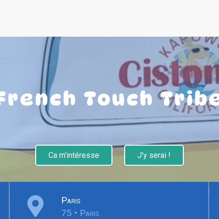
French Touch Trib
Ca m'intéresse
J'y serai !
Paris
75 • Paris