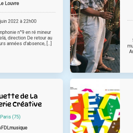
Le Louvre
juin 2022 à 22h00
mphonie n°9 en ré mineur
ä, direction De retour au
rs années d’absence, [...]
mu
A
uette de La
rie Créative
Paris (75)
sFDLmusique