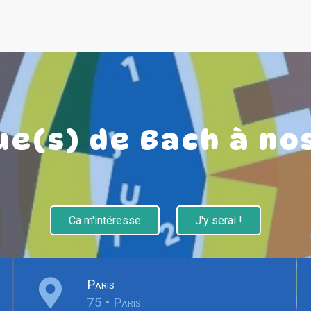
e(s) de Bach à no
Ca m'intéresse
J'y serai !
Paris
75 • Paris