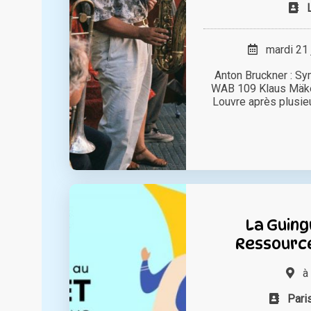
mardi 21 
Anton Bruckner : Sy
WAB 109 Klaus Mäkel
Louvre après plusieu
La Guing
Ressource
à
Pari