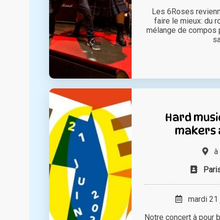
Les 6Roses revienne
faire le mieux: du r
mélange de compos pu
sa
Hard musi
makers 
à
Pari
mardi 21 
Notre concert à pour 