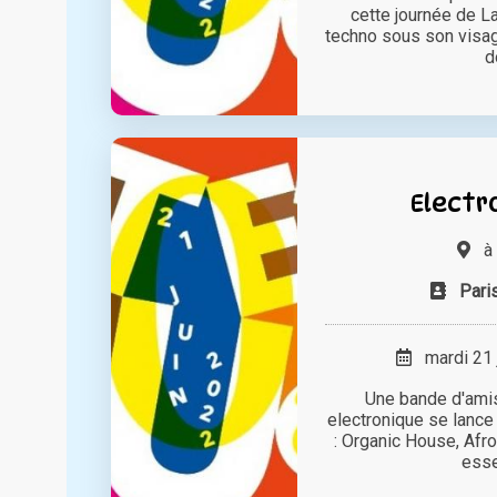
cette journée de L
techno sous son visag
do
Electro
à
Pari
mardi 21 
Une bande d'amis
electronique se lanc
: Organic House, Afro
essen