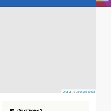
Leaflet
| ©
OpenStreetMap
Qui organise ?