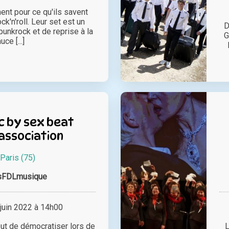
nt pour ce qu'ils savent
ock'n'roll. Leur set est un
D
nkrock et de reprise à la
G
uce [...]
c by sex beat
association
Paris (75)
sFDLmusique
juin 2022 à 14h00
but de démocratiser lors de
L