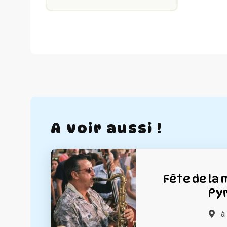
A voir aussi !
Fête de la 
Py
à