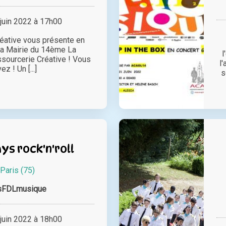
juin 2022 à 17h00
éative vous présente en
 la Mairie du 14ème La
l
sourcerie Créative ! Vous
l
ez ! Un [...]
s
ys rock'n'roll
Paris (75)
sFDLmusique
juin 2022 à 18h00