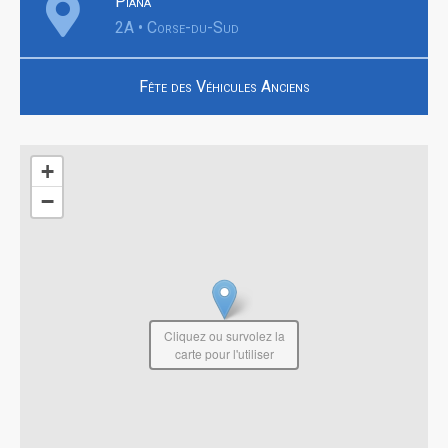
Piana
2A • Corse-du-Sud
Fête des Véhicules Anciens
+
−
Cliquez ou survolez la
carte pour l'utiliser