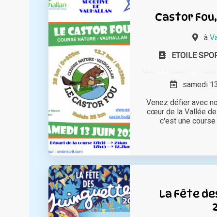
Castor Fou,
à
Va
ETOILE SPO
samedi 13 
Venez défier avec no
cœur de la Vallée de 
c'est une course n
La Fête de