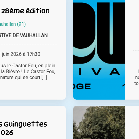
 28ème édition
uhallan (91)
RTIVE DE VAUHALLAN
juin 2026 à 17h30
us le Castor Fou, en plein
la Bièvre ! Le Castor Fou,
ature qui se court [...]
n
to
s Guinguettes
2026