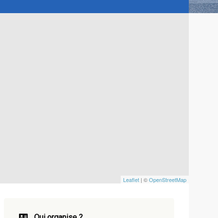
Leaflet
| ©
OpenStreetMap
Qui organise ?