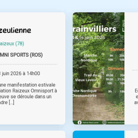
zeulienne
aizeux (78)
MNI SPORTS (ROS)
juin 2026 à 14h00
une manifestation estivale
iation Raizeux Omnisport à
E
reuve se déroule dans un
dre [...]
a