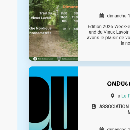
dimanche 14
Edition 2026 Week-e
end du Vieux Lavoir
avons le plaisir de v
la no
ONDULA
à
Le P
ASSOCIATION 
dimanche 14