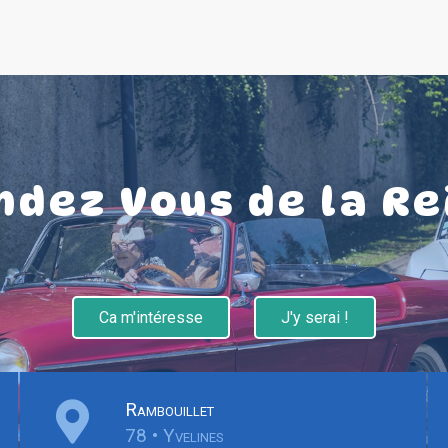
ndez Vous de la Re
Ca m'intéresse
J'y serai !
Rambouillet
78 • Yvelines