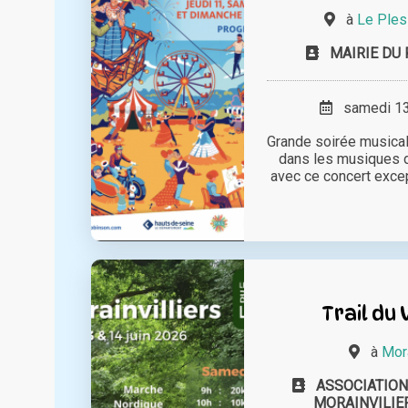
à
Le Ples
MAIRIE DU
samedi 13 
Grande soirée musica
dans les musiques 
avec ce concert excep
Trail du
à
Mora
ASSOCIATION 
MORAINVILIE