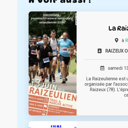
La Rai
à
R
RAIZEUX O
samedi 13 
La Raizeulienne est 
organisée par l'assoc
Raizeux (78). L'ép
ca