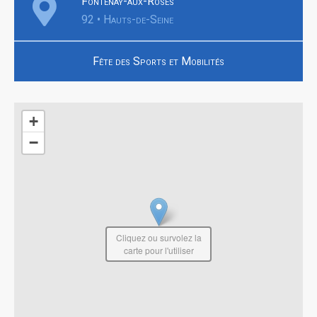
Fontenay-aux-Roses
92 • Hauts-de-Seine
Fête des Sports et Mobilités
+
−
Cliquez ou survolez la
carte pour l'utiliser