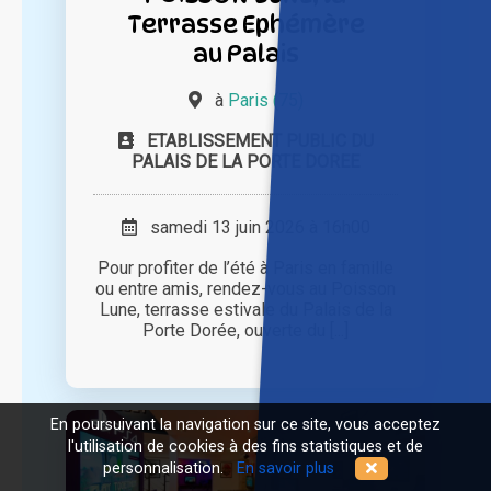
Terrasse Ephémère
au Palais
à
Paris (75)
ETABLISSEMENT PUBLIC DU
PALAIS DE LA PORTE DOREE
samedi 13 juin 2026 à 16h00
Pour profiter de l’été à Paris en famille
ou entre amis, rendez-vous au Poisson
Lune, terrasse estivale du Palais de la
Porte Dorée, ouverte du [...]
En poursuivant la navigation sur ce site, vous acceptez
l'utilisation de cookies à des fins statistiques et de
personnalisation.
En savoir plus