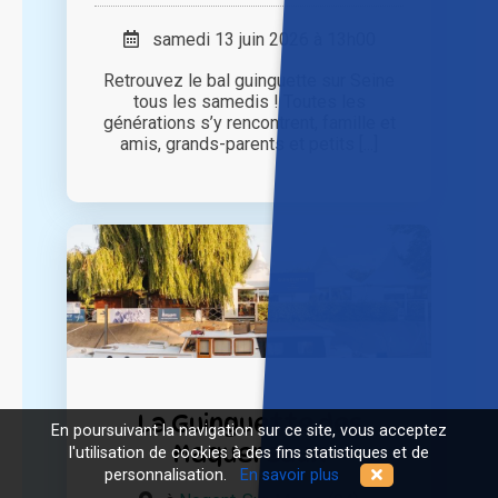
samedi 13 juin 2026 à 13h00
Retrouvez le bal guinguette sur Seine
tous les samedis ! Toutes les
générations s’y rencontrent, famille et
amis, grands-parents et petits [...]
La Guinguette des
En poursuivant la navigation sur ce site, vous acceptez
Maquereaux
l'utilisation de cookies à des fins statistiques et de
personnalisation.
En savoir plus