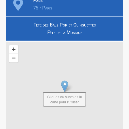
Paris
75 • Paris
Fête des Bals Pop et Guinguettes
Fête de la Musique
+
−
Cliquez ou survolez la
carte pour l'utiliser