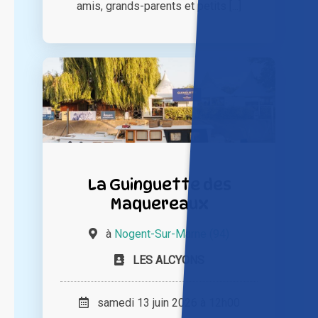
amis, grands-parents et petits [...]
La Guinguette des
Maquereaux
à
Nogent-Sur-Marne (94)
LES ALCYONS
samedi 13 juin 2026 à 12h00