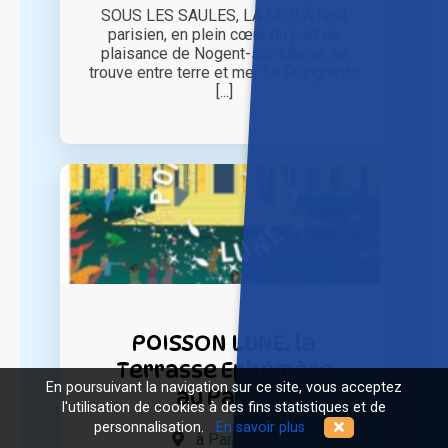
SOUS LES SAULES, LA MER À l’est
parisien, en plein cœur du port de
plaisance de Nogent-sur-Marne, se
trouve entre terre et mer La Guinguette
[...]
POISSON LUNE, la
Terrasse Ephémère
En poursuivant la navigation sur ce site, vous acceptez
au Palais
l'utilisation de cookies à des fins statistiques et de
personnalisation.
En savoir plus
à
Paris (75)