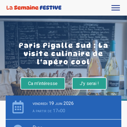
Paris Pigalle Sud : La
visite culinaire de
l'apéro cool
Ca m'intéresse
J'y serai !
vendredi 19 juin 2026
à partir de 17h00