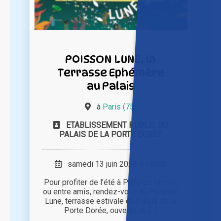
POISSON LUNE, la
Terrasse Ephémère
au Palais
à
Paris (75)
ETABLISSEMENT PUBLIC DU
PALAIS DE LA PORTE DOREE
samedi 13 juin 2026 à 16h00
Pour profiter de l’été à Paris en famille
ou entre amis, rendez-vous au Poisson
Lune, terrasse estivale du Palais de la
Porte Dorée, ouverte du [...]