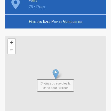
Paris
75 • Paris
Fête des Bals Pop et Guinguettes
+
−
Cliquez ou survolez la
carte pour l'utiliser