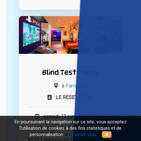
Blind Test Party
à
Paris (75)
LE RESET RESET
samedi 13 juin 2026 à 20h45
En poursuivant la navigation sur ce site, vous acceptez
A l'occasion de la fête des jeux de
l'utilisation de cookies à des fins statistiques et de
société! Basés aux Halles à Paris, le
personnalisation.
En savoir plus
RESET Bar et le RESET Café sont deux