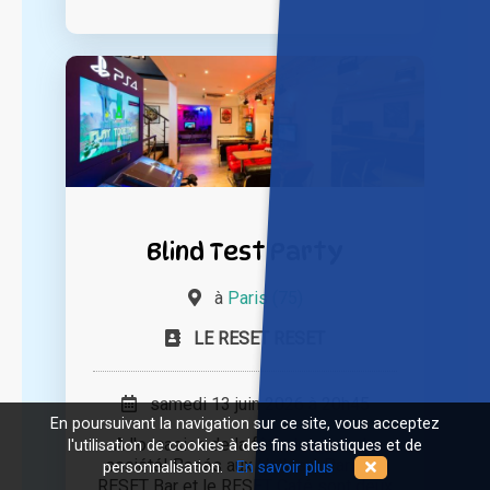
Blind Test Party
à
Paris (75)
LE RESET RESET
samedi 13 juin 2026 à 20h45
En poursuivant la navigation sur ce site, vous acceptez
A l'occasion de la fête des jeux de
l'utilisation de cookies à des fins statistiques et de
société! Basés aux Halles à Paris, le
personnalisation.
En savoir plus
RESET Bar et le RESET Café sont deux