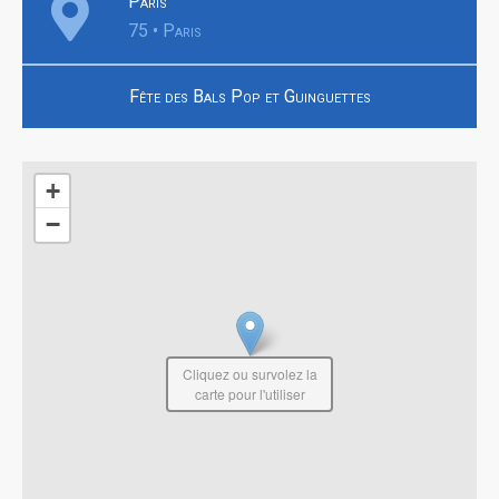
Paris
75 • Paris
Fête des Bals Pop et Guinguettes
+
−
Cliquez ou survolez la
carte pour l'utiliser