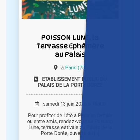
POISSON LUNE, la
Terrasse Ephémère
au Palais
à
Paris (75)
ETABLISSEMENT PUBLIC DU
PALAIS DE LA PORTE DOREE
samedi 13 juin 2026 à 16h00
Pour profiter de l’été à Paris en famille
ou entre amis, rendez-vous au Poisson
Lune, terrasse estivale du Palais de la
Porte Dorée, ouverte du [...]