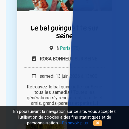
Le bal guinguette sur
Seine
à
Paris (75)
ROSA BONHEUR SUR SEINE
samedi 13 juin 2026 à 13h00
Retrouvez le bal guinguette sur Seine
tous les samedis ! Toutes les
générations s’y rencontrent, famille et
amis, grands-parents et petits [...]
En poursuivant la navigation sur ce site, vous acceptez
l'utilisation de cookies à des fins statistiques et de
personnalisation.
En savoir plus