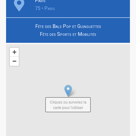
Paris
75 • Paris
Fête des Bals Pop et Guinguettes
Fête des Sports et Mobilités
+
−
Cliquez ou survolez la
carte pour l'utiliser