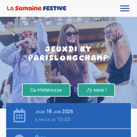
JEUXDI BY
PARISLONGCHAMP
Ca m'intéresse
J'y serai !
jeudi 18 juin 2026
à partir de 15h30