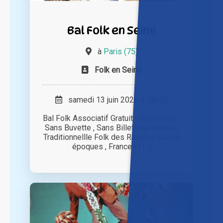
Bal Folk en Seine
à
Paris (75)
Folk en Seine
samedi 13 juin 2026 à 18h30
Bal Folk Associatif Gratuit - Sans Sono ,
Sans Buvette , Sans Billetterie Danses
Traditionnellle Folk des Régions toutes
époques , France et [...]