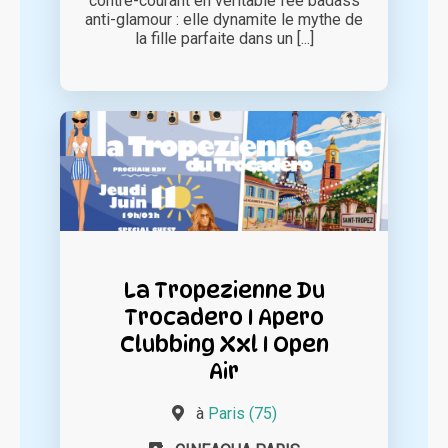
contre-courant en véritable fée badass
anti-glamour : elle dynamite le mythe de
la fille parfaite dans un [...]
La Tropezienne Du
Trocadero I Apero
Clubbing Xxl I Open
Air
à
Paris (75)