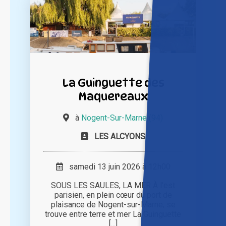
La Guinguette des
Maquereaux
à
Nogent-Sur-Marne (94)
LES ALCYONS
samedi 13 juin 2026 à 12h00
SOUS LES SAULES, LA MER À l’est
parisien, en plein cœur du port de
plaisance de Nogent-sur-Marne, se
trouve entre terre et mer La Guinguette
[...]