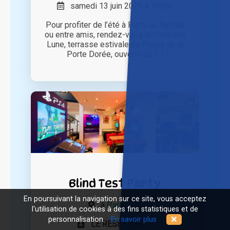
samedi 13 juin 2026 à 16h00
Pour profiter de l’été à Paris en famille
ou entre amis, rendez-vous au Poisson
Lune, terrasse estivale du Palais de la
Porte Dorée, ouverte du [...]
Blind Test Party
En poursuivant la navigation sur ce site, vous acceptez
à
Paris (75)
l'utilisation de cookies à des fins statistiques et de
personnalisation.
En savoir plus
LE RESET RESET