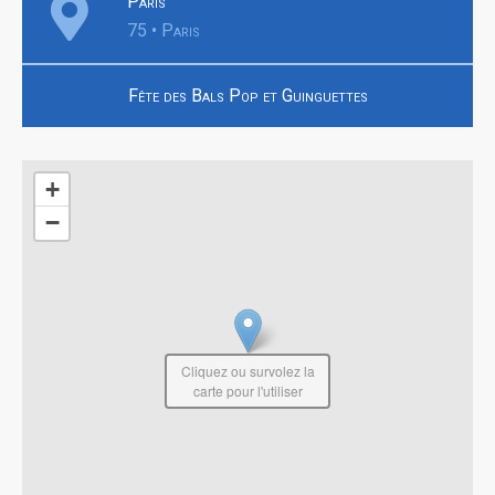
Paris
75 • Paris
Fête des Bals Pop et Guinguettes
+
−
Cliquez ou survolez la
carte pour l'utiliser