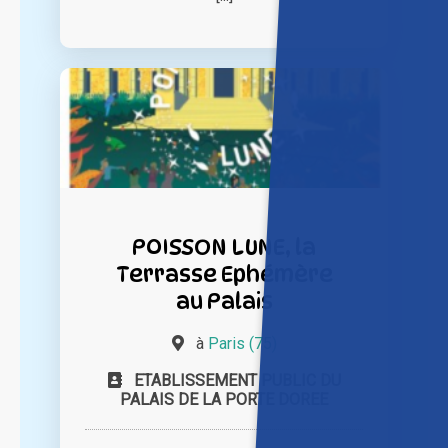
POISSON LUNE, la
Terrasse Ephémère
au Palais
à
Paris (75)
ETABLISSEMENT PUBLIC DU
PALAIS DE LA PORTE DOREE