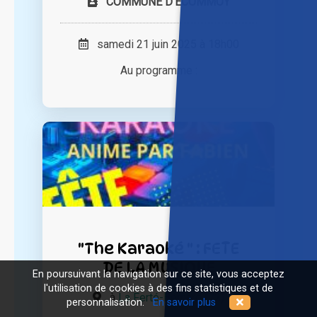
COMMUNE D'ECOMMOY
samedi 21 juin 2025 à 18h00
Au programme :
"The Karaoké " : FETE
DE LA MUSIQUE
En poursuivant la navigation sur ce site, vous acceptez
l'utilisation de cookies à des fins statistiques et de
à
La Ferté-Bernard (72)
personnalisation.
En savoir plus