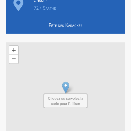
Changé
72 • Sarthe
Fête des Karaokés
+
−
Cliquez ou survolez la
carte pour l'utiliser