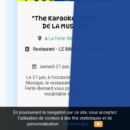
"The Karaoké " : FETE
DE LA MUSIQUE
à
La Ferté-Bernard (72)
Restaurant - LE BACCHUS FERTOIS
samedi 21 juin 2025 à 19h00
Le 21 juin, à l'occasion de la Fête de la
Musique, le restaurant Le Bacchus à La
Ferté-Bernard vous propose une soirée
inoubliable alliant [...]
En poursuivant la navigation sur ce site, vous acceptez
l'utilisation de cookies à des fins statistiques et de
personnalisation.
En savoir plus