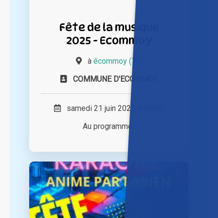
Fête de la musique
2025 - Ecommoy
à
écommoy (72)
COMMUNE D'ECOMMOY
samedi 21 juin 2025 à 18h00
Au programme :