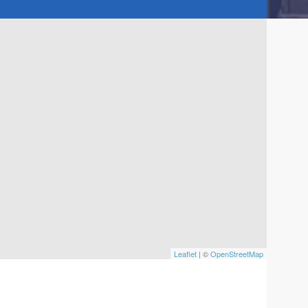
Leaflet
| ©
OpenStreetMap