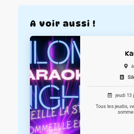
A voir aussi !
Ka
Sil
jeudi 13 
Tous les jeudis, ve
sommeil