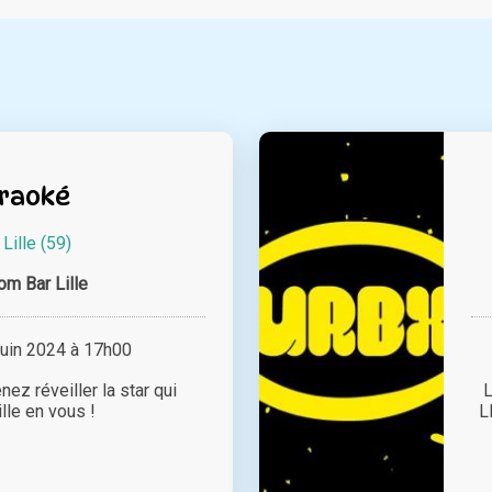
raoké
à
Lille (59)
om Bar Lille
juin 2024 à 17h00
nez réveiller la star qui
le en vous !
L