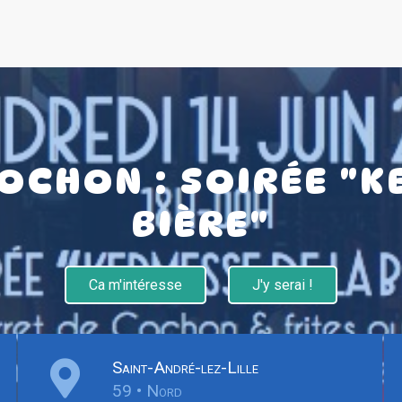
COCHON : SOIRÉE "K
BIÈRE"
Ca m'intéresse
J'y serai !
Saint-André-lez-Lille
59 • Nord