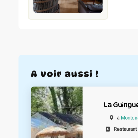
A voir aussi !
La Guingue
à
Montoir
Restaurant