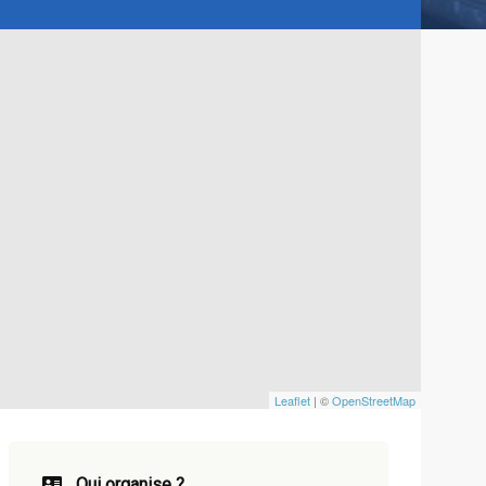
Leaflet
| ©
OpenStreetMap
Qui organise ?