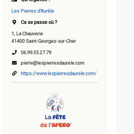
Les Pierres d'Aurèle
Ca se passe où ?
1, La Chauverie
41400 Saint-Georges-sur-Cher
06.99.35.27.79
pierre@lespierresdaurele.com
https://www.lespierresdaurele.com/