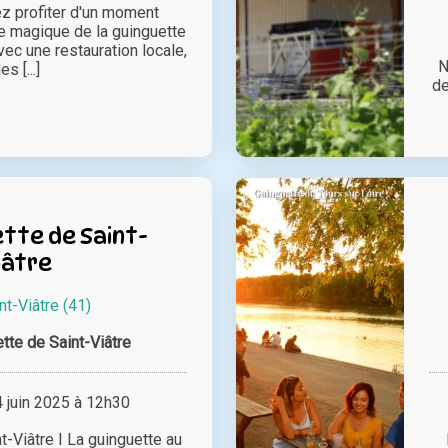
z profiter d'un moment
re magique de la guinguette
ec une restauration locale,
N
es [...]
de
tte de Saint-
iâtre
nt-Viâtre (41)
tte de Saint-Viâtre
juin 2025 à 12h30
t-Viâtre I La guinguette au