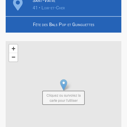
Saint-Viâtre
41 • Loir-et-Cher
Fête des Bals Pop et Guinguettes
+
−
Cliquez ou survolez la
carte pour l'utiliser