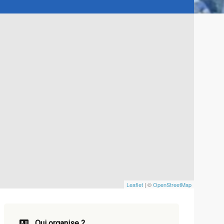
Leaflet
| ©
OpenStreetMap
Qui organise ?