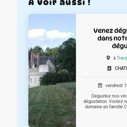
A voir aussi !
Venez dégu
dans not
dégu
à
Tracy
CHAT
vendredi 13
Dégustez nos vin
dégustation. Visitez 
domaine en famille C