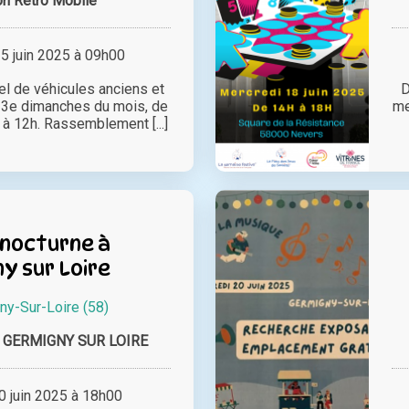
n Retro Mobile
 juin 2025 à 09h00
 de véhicules anciens et
D
s 3e dimanches du mois, de
me
 à 12h. Rassemblement [...]
nocturne à
y sur Loire
ny-Sur-Loire (58)
GERMIGNY SUR LOIRE
 juin 2025 à 18h00