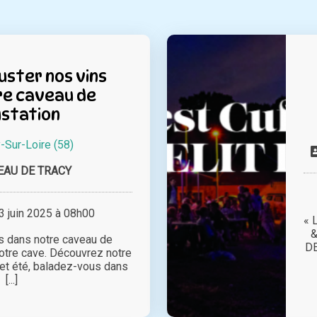
ster nos vins
re caveau de
station
-Sur-Loire (58)
EAU DE TRACY
 juin 2025 à 08h00
« 
&
s dans notre caveau de
DE
notre cave. Découvrez notre
et été, baladez-vous dans
[...]