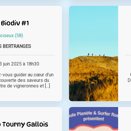
Biodiv #1
oiseux (58)
S BERTRANGES
 juin 2025 à 18h30
z-vous guider au cœur d’un
découverte des saveurs du
D
ntre de vigneronnes et [...]
 Tourny Gallois