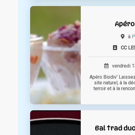
Apéro 
à
P
CC LE
vendredi 13
Apéro Biodiv' Laisse
site naturel, à la 
terroir et à la renco
Bal trad duo