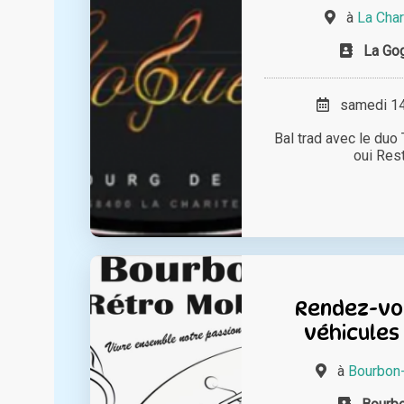
à
La Char
La Gog
samedi 14 
Bal trad avec le duo 
oui Rest
Rendez-vo
véhicules 
à
Bourbon-