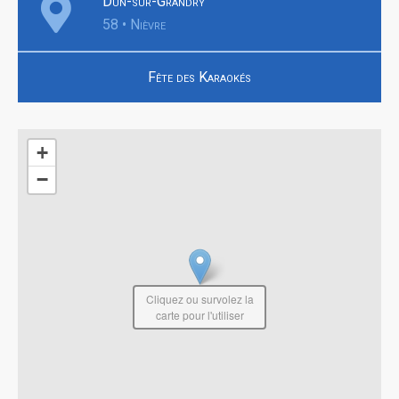
Dun-sur-Grandry
58 • Nièvre
Fête des Karaokés
+
−
Cliquez ou survolez la
carte pour l'utiliser