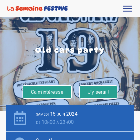
Old cars party
Ca m'intéresse
J'y serai !
samedi 15 juin 2024
de 10h00 à 23h00