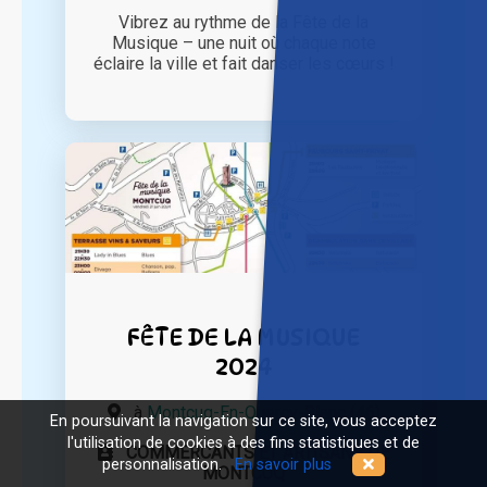
Vibrez au rythme de la Fête de la
Musique – une nuit où chaque note
éclaire la ville et fait danser les cœurs !
FÊTE DE LA MUSIQUE
2024
à
Montcuq-En-Quercy-Blanc (46)
En poursuivant la navigation sur ce site, vous acceptez
l'utilisation de cookies à des fins statistiques et de
COMMERCANTS ET ARTISANS DE
personnalisation.
En savoir plus
MONTCUQ