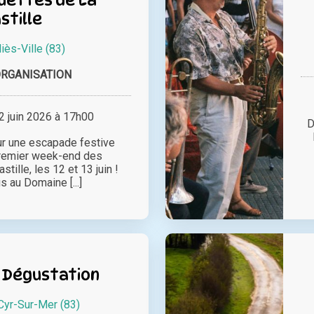
stille
liès-Ville (83)
ORGANISATION
 juin 2026 à 17h00
D
r une escapade festive
premier week-end des
tille, les 12 et 13 juin !
 au Domaine [...]
 Dégustation
Cyr-Sur-Mer (83)