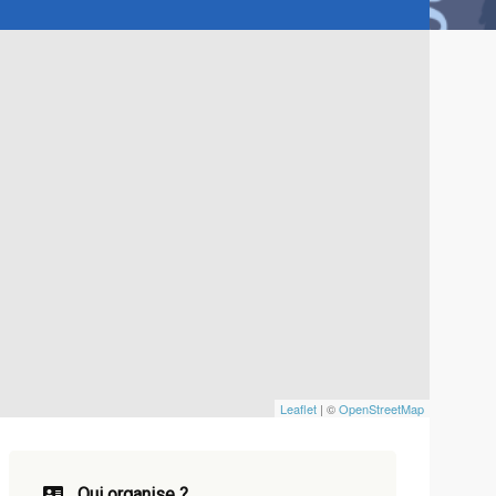
Leaflet
| ©
OpenStreetMap
Qui organise ?