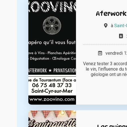
Aferwork
à
Saint-
vendredi 12
Venez tester 3 accor
le vin, l’influence du 
géologie ont un rée
Les guing