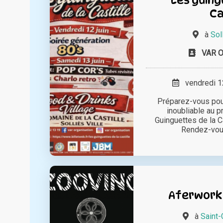
Ca
à
Sol
VAR 
vendredi 12
Préparez-vous pou
inoubliable au 
Guinguettes de la Cas
Rendez-vous
Aferwork
à
Saint-