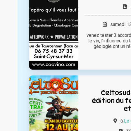
samedi 13 
venez tester 3 accor
le vin, l’influence du 
géologie ont un rée
Celtosud
édition du f
et
à
Le 