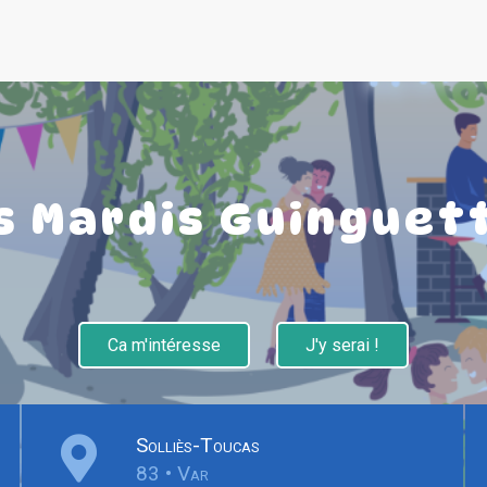
s Mardis Guinguet
Ca m'intéresse
J'y serai !
Solliès-Toucas
83 • Var