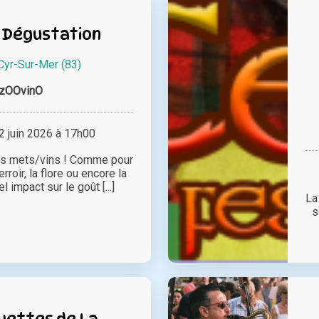
 Dégustation
Cyr-Sur-Mer (83)
zOOvinO
 juin 2026 à 17h00
ds mets/vins ! Comme pour
terroir, la flore ou encore la
l impact sur le goût [...]
La
s
uettes de La