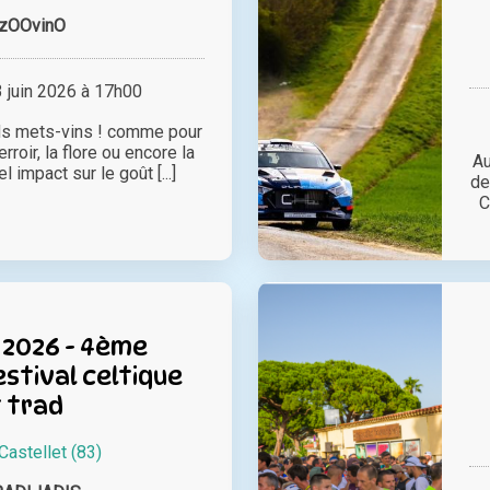
zOOvinO
juin 2026 à 17h00
ds mets-vins ! comme pour
terroir, la flore ou encore la
Au
l impact sur le goût [...]
de
C
 2026 - 4ème
estival celtique
 trad
Castellet (83)