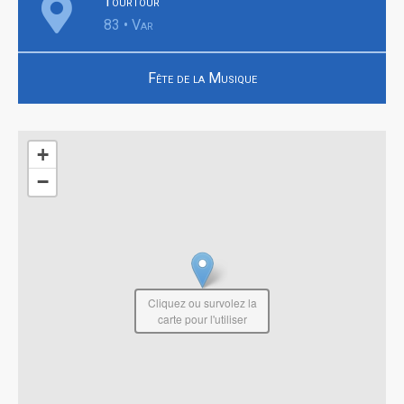
Tourtour
83 • Var
Fête de la Musique
+
−
Cliquez ou survolez la
carte pour l'utiliser