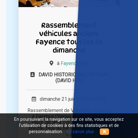
Rassemblement
véhicules anciens
Fayence tous les 3e
dimanche
à
Fayence (83)
DAVID HISTORIC RALLYE TEAM
(DAVID HRT)
dimanche 21 juin 2026 à 09h00
Rassemblement de Véhicules Anciens
à Fayence Chaque 3e dimanche du
En poursuivant la navigation sur ce site, vous acceptez
mois, de 9h à 12h, le Parking de la
l'utilisation de cookies à des fins statistiques et de
Brèche, face au bar Chez KiKi, devient
personnalisation.
En savoir plus
[...]