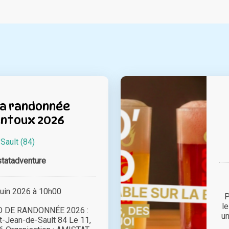
la randonnée
ntoux 2026
à
Sault (84)
tatadventure
juin 2026 à 10h00
P
l
 DE RANDONNÉE 2026 :
un
t-Jean-de-Sault 84 Le 11,