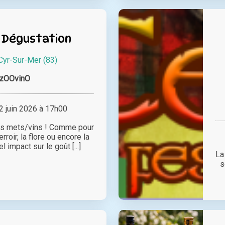
 Dégustation
Cyr-Sur-Mer (83)
zOOvinO
 juin 2026 à 17h00
ds mets/vins ! Comme pour
terroir, la flore ou encore la
l impact sur le goût [...]
La
s