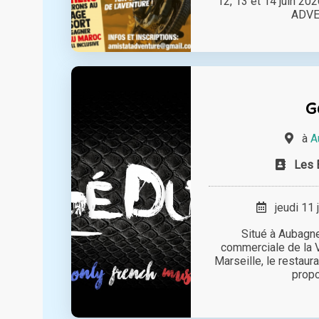
12, 13 et 14 juin 20
ADVEN
G
à
A
Les 
jeudi 11 
Situé à Aubagne
commerciale de la Va
Marseille, le restaur
propo