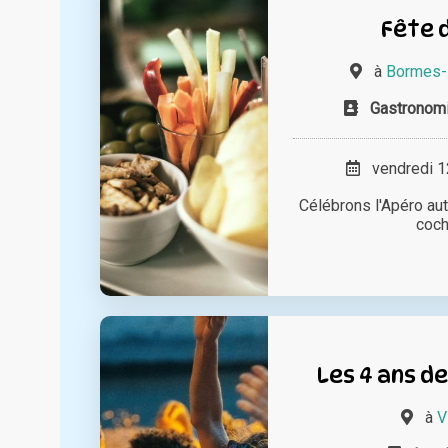
Fête d
à
Bormes-
Gastronomi
vendredi 12
Célébrons l'Apéro aut
coch
Les 4 ans de
à
V