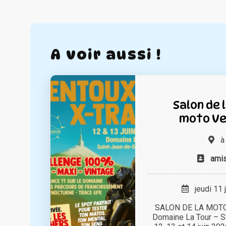
A voir aussi !
Salon de 
moto Ve
amis
jeudi 11 
SALON DE LA MOTO
Domaine La Tour – S