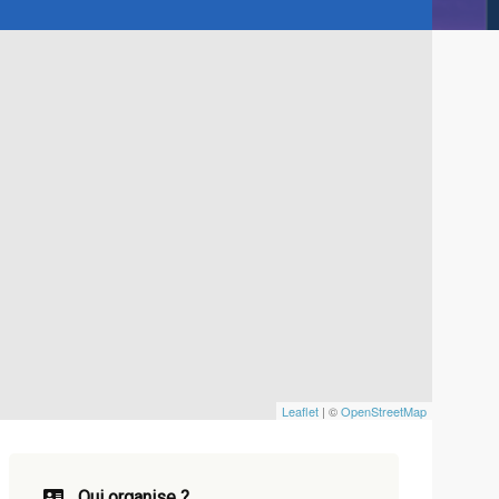
Leaflet
| ©
OpenStreetMap
Qui organise ?