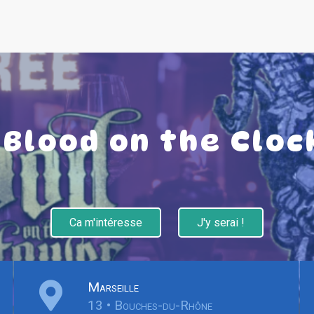
 Blood on the Clo
Ca m'intéresse
J'y serai !
Marseille
13 • Bouches-du-Rhône