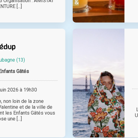
26 Organisation : AMISTAT
TURE [...]
édup
ubagne (13)
Enfants Gâtés
juin 2026 à 19h30
, non loin de la zone
lentine et de la ville de
ant les Enfants Gâtés vous
U
se une [...]