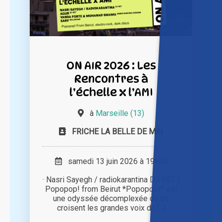
ON AIR 2026 : Les
Rencontres à
l’échelle x l’AMI
à
Marseille (13)
FRICHE LA BELLE DE MAI
samedi 13 juin 2026 à 19h30
· Nasri Sayegh / radiokarantina DJ SET |
Popopop! from Beirut *Popopop!* est
une odyssée décomplexée où se
croisent les grandes voix du [...]