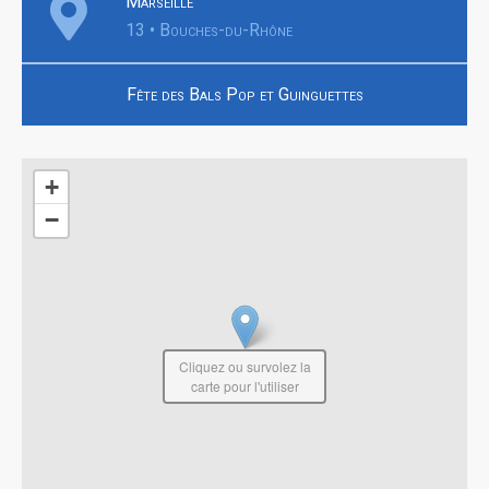
Marseille
13 • Bouches-du-Rhône
Fête des Bals Pop et Guinguettes
+
−
Cliquez ou survolez la
carte pour l'utiliser