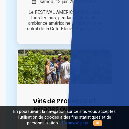
samedi 13 juin 2026 à 19h00
Le FESTIVAL AMERICAN FAIR c’est
tous les ans, pendant 2 jours, une
ambiance américaine unique sous le
soleil de la Côte Bleue… 2 jours de [...]
Vins de Provence et
villages du Luberon
En poursuivant la navigation sur ce site, vous acceptez
l'utilisation de cookies à des fins statistiques et de
à
Aix-En-Provence (13)
personnalisation.
En savoir plus