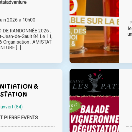
tatadventure
juin 2026 à 10h00
P
l
 DE RANDONNÉE 2026 :
un
t-Jean-de-Sault 84 Le 11,
26 Organisation : AMISTAT
TURE [...]
INITIATION &
STATION
uyvert (84)
T PIERRE EVENTS