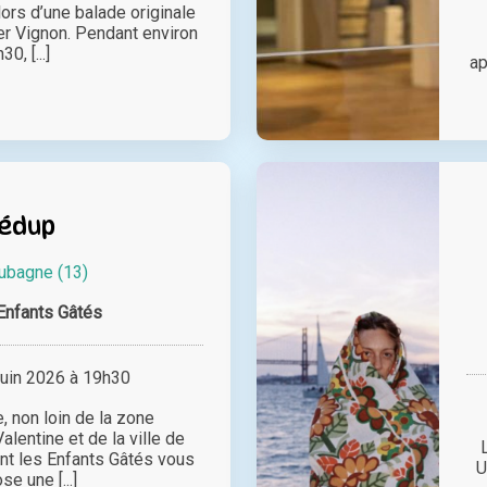
ors d’une balade originale
er Vignon. Pendant environ
30, [...]
ap
édup
ubagne (13)
Enfants Gâtés
juin 2026 à 19h30
, non loin de la zone
lentine et de la ville de
ant les Enfants Gâtés vous
U
se une [...]