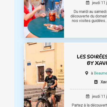
jeudi 11 
Du mardi au samedi 
découverte du domain
nos visites guidées. 
LES SOIRÉE
BY XAV
à
Beaume
Xav
jeudi 11 
Partez à la découve