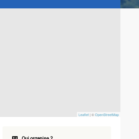
Leaflet
| ©
OpenStreetMap
Qui organise ?