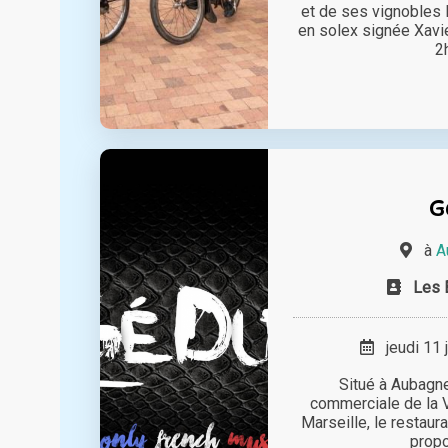
et de ses vignobles l
en solex signée Xavi
2h
G
à
A
Les 
jeudi 11 
Situé à Aubagne
commerciale de la Va
Marseille, le restaur
propo