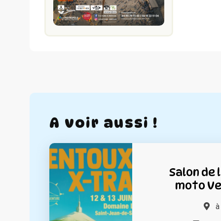
A voir aussi !
Salon de 
moto Ve