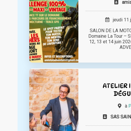
amis
jeudi 11 
SALON DE LA MOTO
Domaine La Tour – S
12, 13 et 14 juin 20
ADVEN
ATELIER 
DÉGU
à
P
SAS SAIN