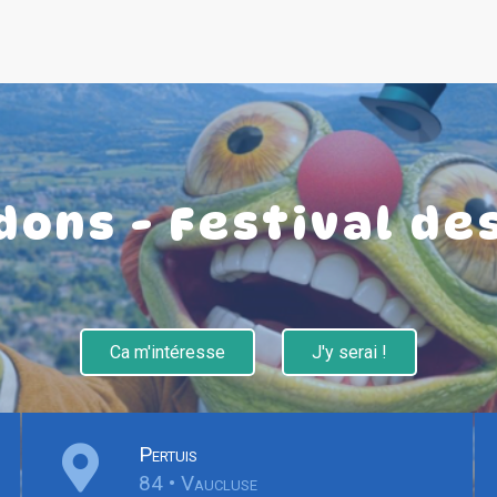
dons - Festival des
Ca m'intéresse
J'y serai !
Pertuis
84 • Vaucluse