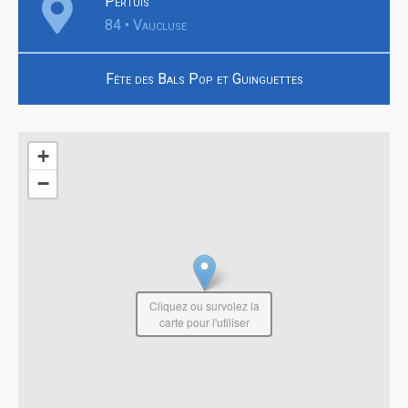
Pertuis
84 • Vaucluse
Fête des Bals Pop et Guinguettes
+
−
Cliquez ou survolez la
carte pour l'utiliser