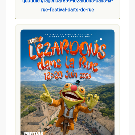
quotidien/lagenda/899-lezardons-dans-la-
rue-festival-darts-de-rue