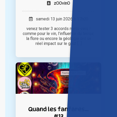
zOOvinO
samedi 13 juin 2026 à 17h00
venez tester 3 accords mets-vins !
comme pour le vin, l’influence du terroir,
la flore ou encore la géologie ont un
réel impact sur le goût [...]
Quand les fanfares…
#13