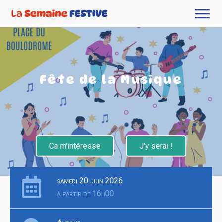
Fête de la Musique
Ca m'intéresse
J'y serai !
samedi 20 juin 2026
à partir de 16h00