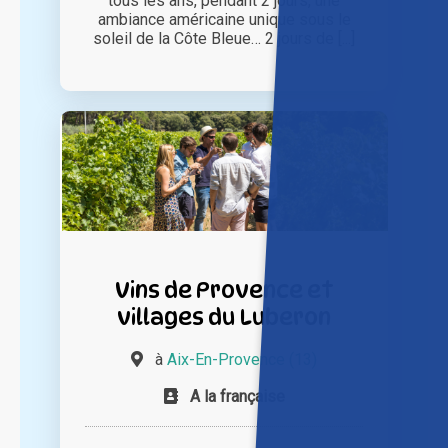
tous les ans, pendant 2 jours, une
ambiance américaine unique sous le
soleil de la Côte Bleue… 2 jours de [...]
Vins de Provence et
villages du Luberon
à
Aix-En-Provence (13)
A la française