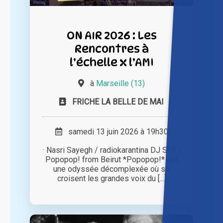
ON AIR 2026 : Les
Rencontres à
l’échelle x l’AMI
à
Marseille (13)
FRICHE LA BELLE DE MAI
samedi 13 juin 2026 à 19h30
· Nasri Sayegh / radiokarantina DJ SET |
Popopop! from Beirut *Popopop!* est
une odyssée décomplexée où se
croisent les grandes voix du [...]