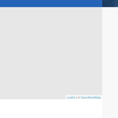
Leaflet
| ©
OpenStreetMap