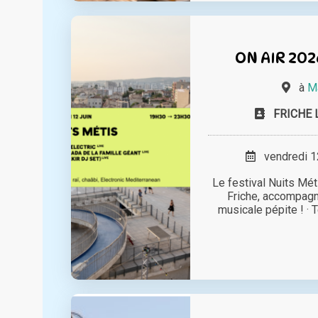
ON AIR 202
à
Ma
FRICHE 
vendredi 12
Le festival Nuits Méti
Friche, accompag
musicale pépite ! · T