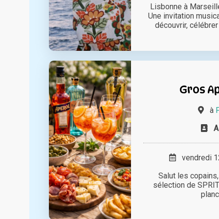
Lisbonne à Marseille
Une invitation music
découvrir, célébrer 
Gros Ap
à
P
A
vendredi 12
Salut les copains
sélection de SPRITZ
planc