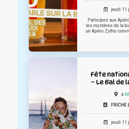
jeudi 11 
Participez aux Apéro
les mystères de la b
un Apéro Zytho convi
Fête nation
– Le Bal de 
à
Ma
FRICHE 
jeudi 11 