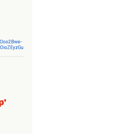
mBOoo2Bwe-
OioZEyzGu