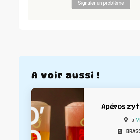
Signaler un problème
A voir aussi !
Apéros zyt
à
Ma
BRAS