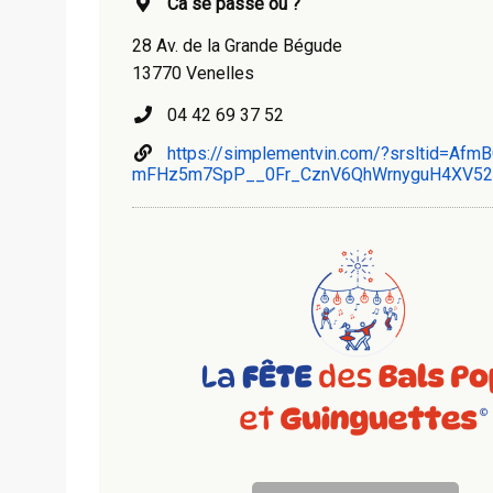
Ca se passe où ?
28 Av. de la Grande Bégude
13770 Venelles
04 42 69 37 52
https://simplementvin.com/?srsltid=Af
mFHz5m7SpP__0Fr_CznV6QhWrnyguH4XV52