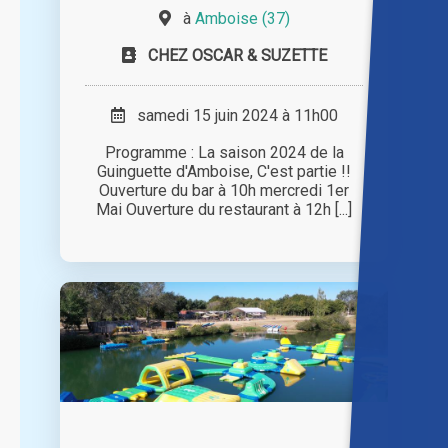
à
Amboise (37)
CHEZ OSCAR & SUZETTE
samedi 15 juin 2024 à 11h00
Programme : La saison 2024 de la
Guinguette d'Amboise, C'est partie !!
Ouverture du bar à 10h mercredi 1er
Mai Ouverture du restaurant à 12h [...]