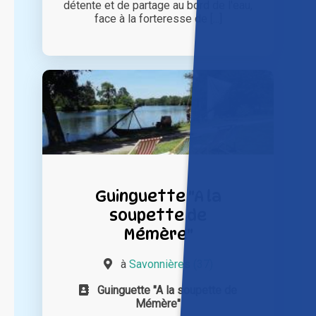
détente et de partage au bord de l'eau,
face à la forteresse de [...]
Guinguette "A la
soupette de
Mémère"
à
Savonnières (37)
Guinguette "A la soupette de
Mémère"