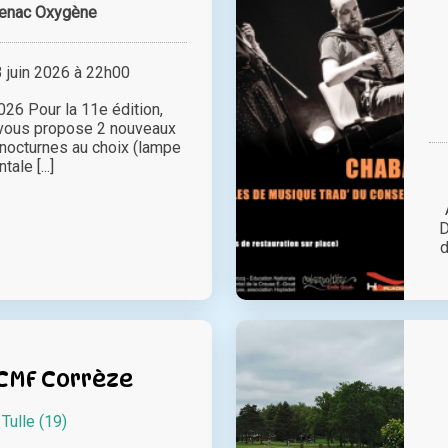
enac Oxygène
juin 2026 à 22h00
6 Pour la 11e édition,
vous propose 2 nouveaux
 nocturnes au choix (lampe
ntale [...]
D
d
 CMF Corrèze
à
Tulle (19)