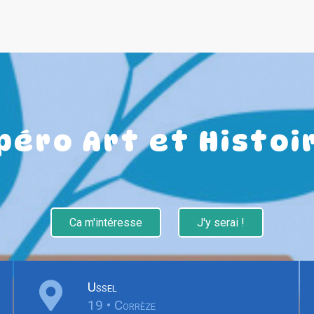
péro Art et Histoi
Ca m'intéresse
J'y serai !
Ussel
19 • Corrèze