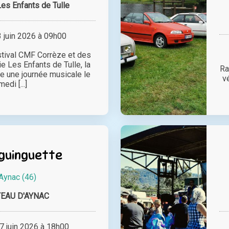
es Enfants de Tulle
juin 2026 à 09h00
stival CMF Corrèze et des
e Les Enfants de Tulle, la
Ra
lle une journée musicale le
v
edi [...]
 guinguette
Aynac (46)
EAU D'AYNAC
 juin 2026 à 18h00