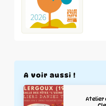
A voir aussi !
Atelier
Cl