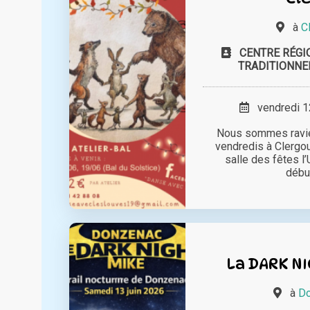
à
C
CENTRE RÉGI
TRADITIONNE
vendredi 12
Nous sommes ravies
vendredis à Clergou
salle des fêtes l
début
La DARK NI
à
Do