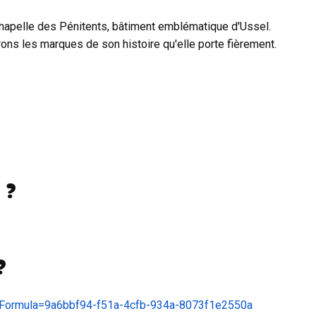
 Chapelle des Pénitents, bâtiment emblématique d'Ussel.
ns les marques de son histoire qu'elle porte fièrement.
 ?
?
?idFormula=9a6bbf94-f51a-4cfb-934a-8073f1e2550a