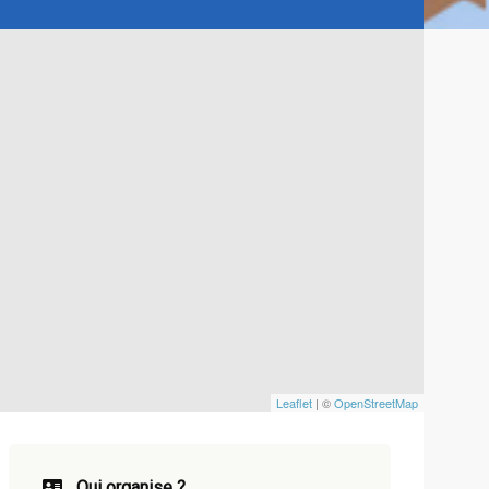
Leaflet
| ©
OpenStreetMap
Qui organise ?