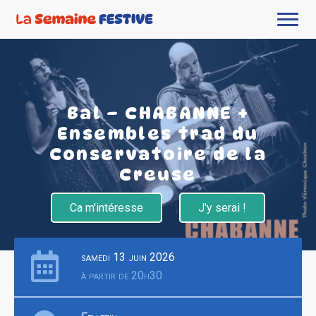
Bal – CHABANNE +
Ensembles trad du
Conservatoire de la
Creuse
Ca m'intéresse
J'y serai !
samedi 13 juin 2026
à partir de 20h30