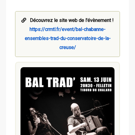
Découvrez le site web de l'évènement !
https://crmtl.fr/event/bal-chabanne-
ensembles-trad-du-conservatoire-de-la-
creuse/