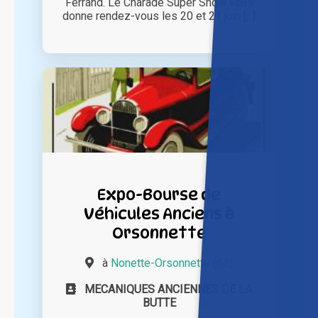
Ferrand. Le Charade Super Show vous
donne rendez-vous les 20 et 21 juin [...]
Expo-Bourse de
Véhicules Anciens à
Orsonnette
à
Nonette-Orsonnette (63)
MECANIQUES ANCIENNES DE LA
BUTTE