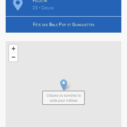
Felletin
23 • Creuse
Fête des Bals Pop et Guinguettes
+
−
Cliquez ou survolez la
carte pour l'utiliser