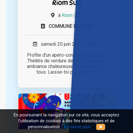
Riom Sud
à
Riom (63)
COMMUNE DE RIOM
samedi 20 juin 2026 à 19h00
Profite d’un apéro-concert convivial au
Théâtre de verdure de Riom, dans une
ambiance chaleureuse et accessible à
tous. Laisse-toi porter par [...]
En poursuivant la navigation sur ce site, vous acceptez
l'utilisation de cookies à des fins statistiques et de
personnalisation.
En savoir plus