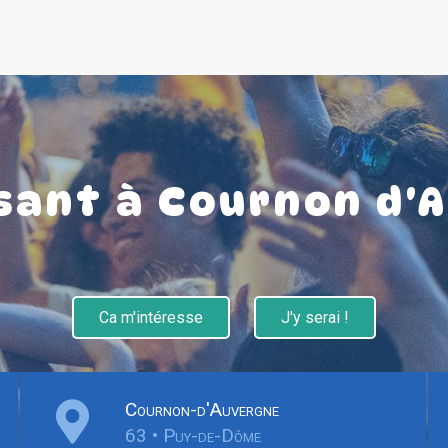
sant à Cournon d'
Ca m'intéresse
J'y serai !
Cournon-d'Auvergne
63 • Puy-de-Dôme