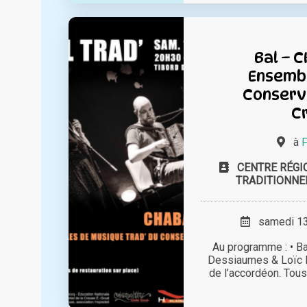
Bal – 
Ensembl
Conserva
C
à
F
CENTRE RÉGI
TRADITIONNE
samedi 13 
Au programme : • B
Dessiaumes & Loïc Et
de l’accordéon. Tous d