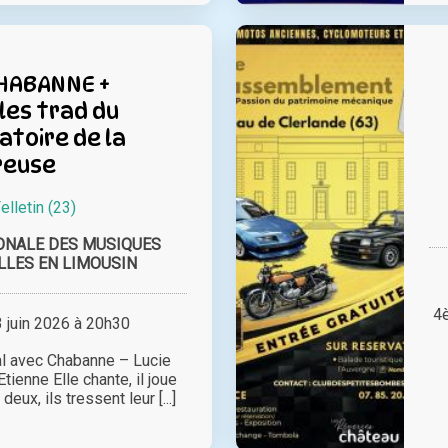
CHABANNE +
es trad du
toire de la
reuse
elletin (23)
ONALE DES MUSIQUES
LLES EN LIMOUSIN
4
juin 2026 à 20h30
al avec Chabanne – Lucie
ienne Elle chante, il joue
eux, ils tressent leur [...]