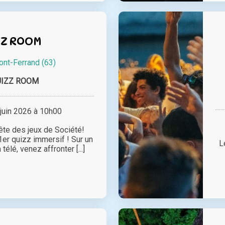
ZZ ROOM
ont-Ferrand (63)
UIZZ ROOM
juin 2026 à 10h00
fête des jeux de Société!
1er quizz immersif ! Sur un
L
télé, venez affronter [...]