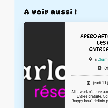
A voir aussi !
APERO AF
LES
ENTRE
à
Clerm
Ch
jeudi 11 
Afterwork réservé a
Entrée gratuite. C
"happy hour" définis pa