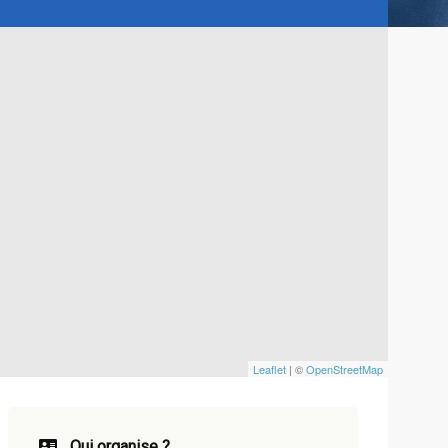
Leaflet
| ©
OpenStreetMap
Qui organise ?