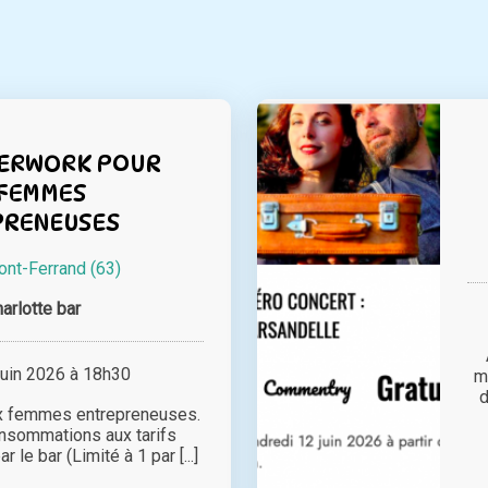
TERWORK POUR
 FEMMES
PRENEUSES
ont-Ferrand (63)
arlotte bar
juin 2026 à 18h30
m
d
ux femmes entrepreneuses.
onsommations aux tarifs
r le bar (Limité à 1 par [...]