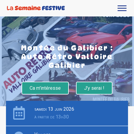
Montée du Galibier :
Auto Rétro Valloire
Galibier
Ca m'intéresse
J'y serai !
samedi 13 juin 2026
à partir de 13h30